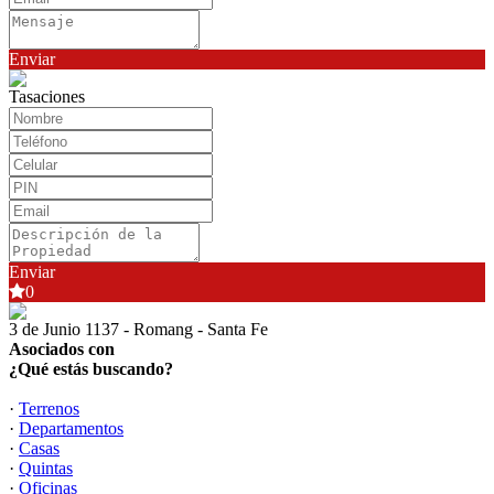
Enviar
Tasaciones
Enviar
0
3 de Junio 1137 - Romang - Santa Fe
Asociados con
¿Qué estás buscando?
·
Terrenos
·
Departamentos
·
Casas
·
Quintas
·
Oficinas