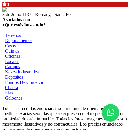
0
3 de Junio 1137 - Romang - Santa Fe
Asociados con
¿Qué estás buscando?
·
Terrenos
·
Departamentos
·
Casas
·
Quintas
·
Oficinas
·
Locales
·
Campos
·
Naves Industriales
·
Depositos
·
Fondos De Comercio
·
Chacra
·
Islas
·
Galpones
Todas las medidas enunciadas son meramente orientativas, las
medidas exactas serán las que se expresen en el respectivo título de
propiedad de cada inmueble. Todas las fotos, imagenes y videos son
meramente ilustrativos y no contractuales. Los precios enunciados
son meramente orientativos y no contractuales.