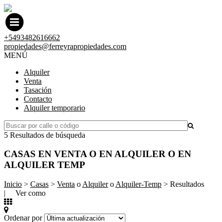
+5493482616662
propiedades@ferreyrapropiedades.com
MENÚ
Alquiler
Venta
Tasación
Contacto
Alquiler temporario
5 Resultados de búsqueda
CASAS EN VENTA O EN ALQUILER O EN
ALQUILER TEMP
Inicio
>
Casas
>
Venta
o
Alquiler
o
Alquiler-Temp
> Resultados
| Ver como
Ordenar por