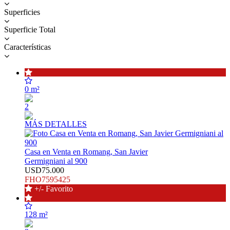
Superficies
Superficie Total
Características
0 m²
2
MÁS DETALLES
Casa en Venta en Romang, San Javier
Germigniani al 900
USD75.000
FHO7595425
+/- Favorito
128 m²