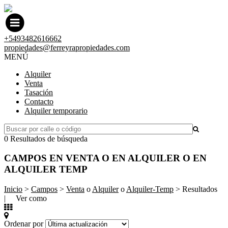
+5493482616662
propiedades@ferreyrapropiedades.com
MENÚ
Alquiler
Venta
Tasación
Contacto
Alquiler temporario
0 Resultados de búsqueda
CAMPOS EN VENTA O EN ALQUILER O EN
ALQUILER TEMP
Inicio
>
Campos
>
Venta
o
Alquiler
o
Alquiler-Temp
> Resultados
| Ver como
Ordenar por